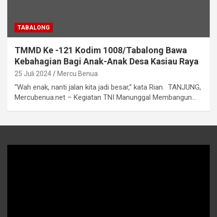
TABALONG
TMMD Ke -121 Kodim 1008/Tabalong Bawa
Kebahagian Bagi Anak-Anak Desa Kasiau Raya
25 Juli 2024
Mercu Benua
“Wah enak, nanti jalan kita jadi besar,” kata Rian. TANJUNG,
Mercubenua.net – Kegiatan TNI Manunggal Membangun…