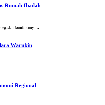
rus Rumah Ibadah
 menegaskan komitmennya…
dara Warukin
onomi Regional