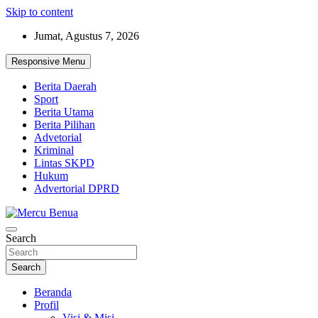
Skip to content
Jumat, Agustus 7, 2026
Responsive Menu
Berita Daerah
Sport
Berita Utama
Berita Pilihan
Advetorial
Kriminal
Lintas SKPD
Hukum
Advertorial DPRD
Suara Masyarakat Bawah
Search
Mercu Benua
Search
Beranda
Profil
Visi & Misi