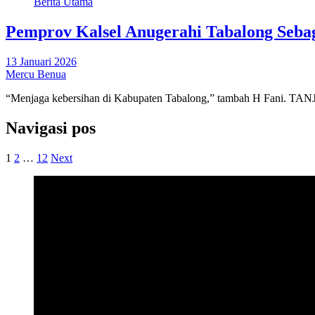
Berita Utama
Pemprov Kalsel Anugerahi Tabalong Seba
13 Januari 2026
Mercu Benua
“Menjaga kebersihan di Kabupaten Tabalong,” tambah H Fani. TA
Navigasi pos
1
2
…
12
Next