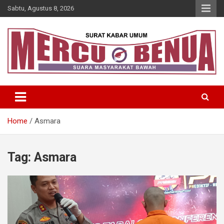
Skip
Sabtu, Agustus 8, 2026
to
content
Suara Masyarakat Bawah
Mercu Benua
Home
Asmara
Tag:
Asmara