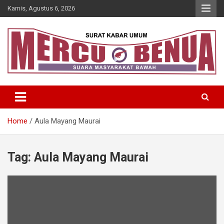
Skip
Kamis, Agustus 6, 2026
to
content
Suara Masyarakat Bawah
Mercu Benua
Home
Aula Mayang Maurai
Tag:
Aula Mayang Maurai