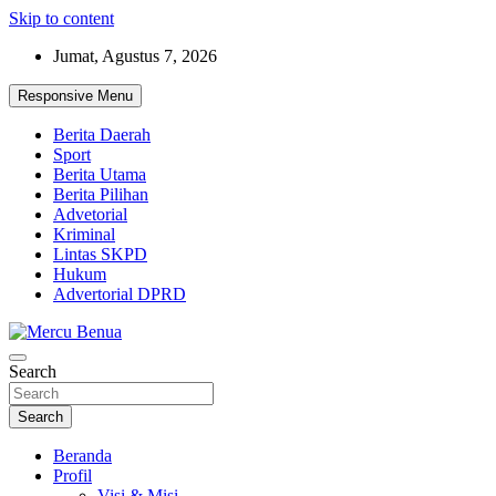
Skip to content
Jumat, Agustus 7, 2026
Responsive Menu
Berita Daerah
Sport
Berita Utama
Berita Pilihan
Advetorial
Kriminal
Lintas SKPD
Hukum
Advertorial DPRD
Suara Masyarakat Bawah
Search
Mercu Benua
Search
Beranda
Profil
Visi & Misi