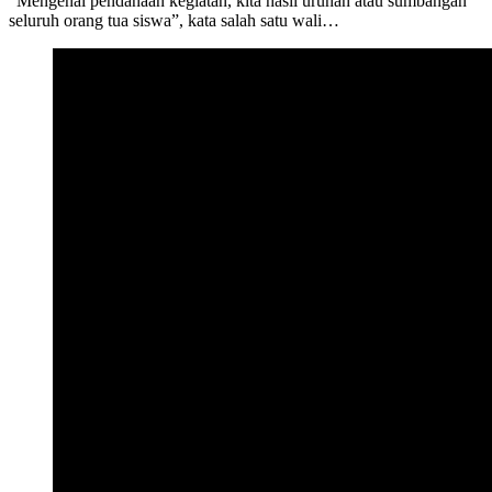
“Mengenai pendanaan kegiatan, kita hasil urunan atau sumbangan
seluruh orang tua siswa”, kata salah satu wali…