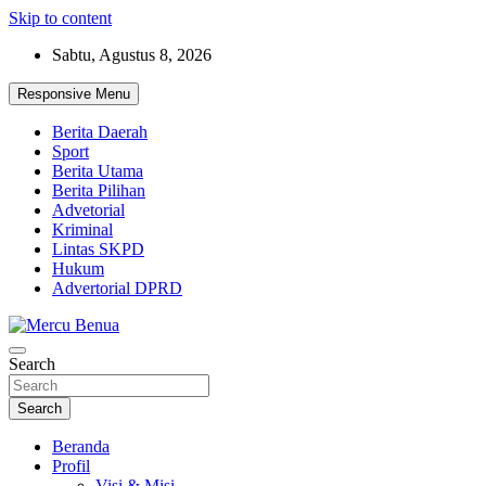
Skip to content
Sabtu, Agustus 8, 2026
Responsive Menu
Berita Daerah
Sport
Berita Utama
Berita Pilihan
Advetorial
Kriminal
Lintas SKPD
Hukum
Advertorial DPRD
Suara Masyarakat Bawah
Search
Mercu Benua
Search
Beranda
Profil
Visi & Misi