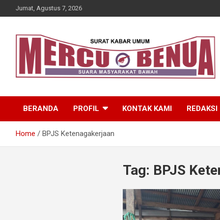
Skip
Jumat, Agustus 7, 2026
to
content
Suara Masyarakat Bawah
Mercu Benua
BERANDA
PROFIL
KONTAK KAMI
REDAKSI
Home
BPJS Ketenagakerjaan
Tag:
BPJS Kete