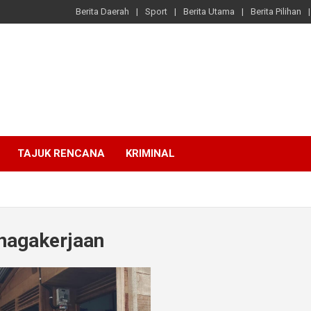
Berita Daerah
Sport
Berita Utama
Berita Pilihan
TAJUK RENCANA
KRIMINAL
nagakerjaan