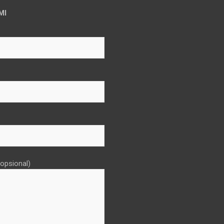
MI
opsional)