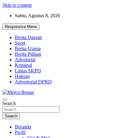
Skip to content
Sabtu, Agustus 8, 2026
Responsive Menu
Berita Daerah
Sport
Berita Utama
Berita Pilihan
Advetorial
Kriminal
Lintas SKPD
Hukum
Advertorial DPRD
Suara Masyarakat Bawah
Search
Mercu Benua
Search
Beranda
Profil
Visi & Misi