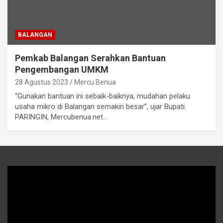
BALANGAN
Pemkab Balangan Serahkan Bantuan
Pengembangan UMKM
28 Agustus 2023
Mercu Benua
“Gunakan bantuan ini sebaik-baiknya, mudahan pelaku
usaha mikro di Balangan semakin besar”, ujar Bupati.
PARINGIN, Mercubenua.net…