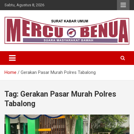
Skip
Sabtu, Agustus 8, 2026
to
content
Suara Masyarakat Bawah
Mercu Benua
Home
Gerakan Pasar Murah Polres Tabalong
Tag:
Gerakan Pasar Murah Polres
Tabalong