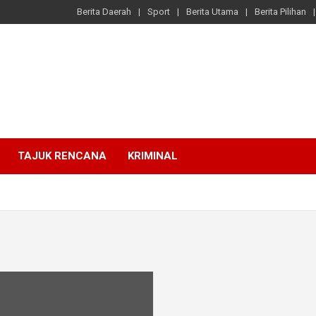
Berita Daerah
Sport
Berita Utama
Berita Pilihan
TAJUK RENCANA
KRIMINAL