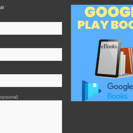
MI
opsional)