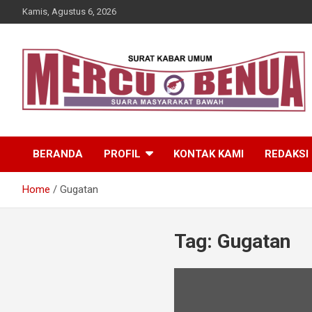
Skip
Kamis, Agustus 6, 2026
to
content
Suara Masyarakat Bawah
Mercu Benua
BERANDA
PROFIL
KONTAK KAMI
REDAKSI
Home
Gugatan
Tag:
Gugatan