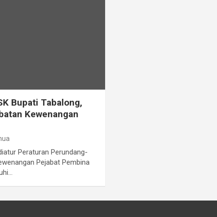
K Bupati Tabalong,
Jabatan Kewenangan
nua
diatur Peraturan Perundang-
kewenangan Pejabat Pembina
uhi…