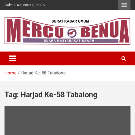
Skip
Sabtu, Agustus 8, 2026
to
content
Suara Masyarakat Bawah
Mercu Benua
Home
Harjad Ke-58 Tabalong
Tag:
Harjad Ke-58 Tabalong