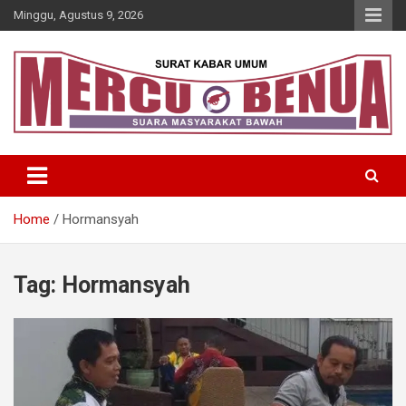
Skip
Minggu, Agustus 9, 2026
to
content
Suara Masyarakat Bawah
Mercu Benua
Home
Hormansyah
Tag:
Hormansyah