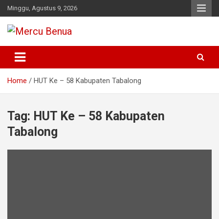
Skip
Minggu, Agustus 9, 2026
to
content
Suara Masyarakat Bawah
Mercu Benua
Home
HUT Ke – 58 Kabupaten Tabalong
Tag:
HUT Ke – 58 Kabupaten
Tabalong