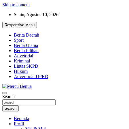
Skip to content
Senin, Agustus 10, 2026
Responsive Menu
Berita Daerah
Sport
Berita Utama
Berita Pilihan
Advetorial
Kriminal
Lintas SKPD
Hukum
Advertorial DPRD
Suara Masyarakat Bawah
Search
Mercu Benua
Search
Beranda
Profil
Visi & Misi