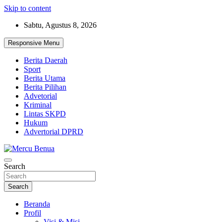
Skip to content
Sabtu, Agustus 8, 2026
Responsive Menu
Berita Daerah
Sport
Berita Utama
Berita Pilihan
Advetorial
Kriminal
Lintas SKPD
Hukum
Advertorial DPRD
Suara Masyarakat Bawah
Search
Mercu Benua
Search
Beranda
Profil
Visi & Misi