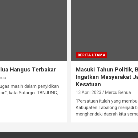
BERITA UTAMA
lua Hangus Terbakar
Masuki Tahun Politik, 
Ingatkan Masyarakat J
nua
Kesatuan
tugas masih dalam penyidikan
ran”, kata Sutargo. TANJUNG,
13 April 2023
Mercu Benua
“Persatuan itulah yang memb
Kabupaten Tabalong menjadi ba
menghendaki daerah kita sem