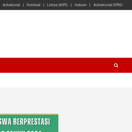
Advetorial
Kriminal
Lintas SKPD
Hukum
Advertorial DPRD