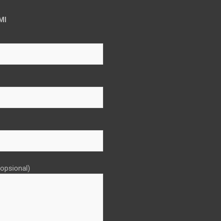
MI
opsional)