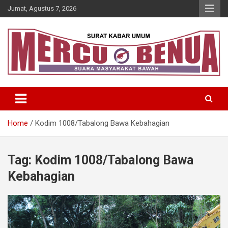
Skip
Jumat, Agustus 7, 2026
to
content
Suara Masyarakat Bawah
Mercu Benua
Home
Kodim 1008/Tabalong Bawa Kebahagian
Tag:
Kodim 1008/Tabalong Bawa
Kebahagian