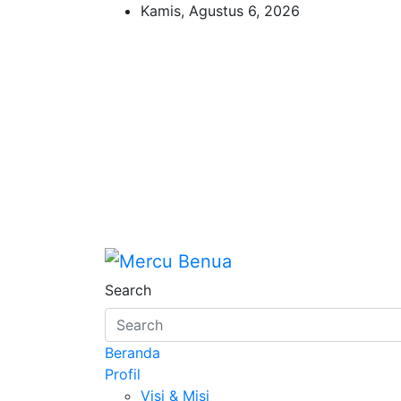
Skip
Kamis, Agustus 6, 2026
to
content
Mercu Benua
Suara Masyarakat Bawah
Search
Beranda
Profil
Visi & Misi