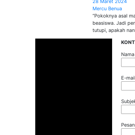
28 Maret 2024
Mercu Benua
“Pokoknya asal mau
beasiswa. Jadi pe
tutupi, apakah nan
KONT
Nama
E-mai
Subje
Pesan