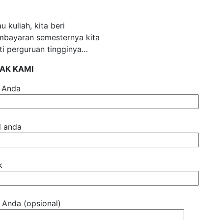
 kuliah, kita beri
mbayaran semesternya kita
ti perguruan tingginya…
AK KAMI
 Anda
l anda
k
 Anda (opsional)