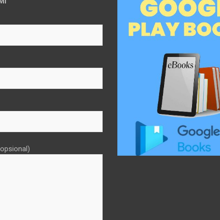
MI
opsional)