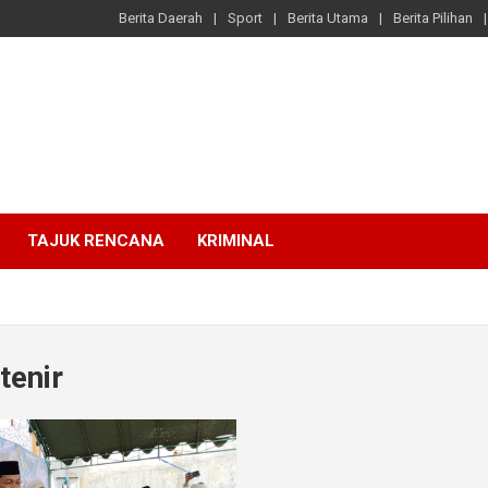
Berita Daerah
Sport
Berita Utama
Berita Pilihan
TAJUK RENCANA
KRIMINAL
tenir