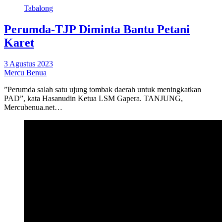
Tabalong
Perumda-TJP Diminta Bantu Petani
Karet
3 Agustus 2023
Mercu Benua
​”Perumda salah satu ujung tombak daerah untuk meningkatkan
PAD”, kata Hasanudin Ketua LSM Gapera. TANJUNG,
Mercubenua.net…