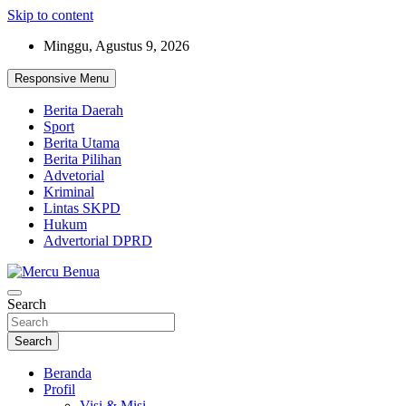
Skip to content
Minggu, Agustus 9, 2026
Responsive Menu
Berita Daerah
Sport
Berita Utama
Berita Pilihan
Advetorial
Kriminal
Lintas SKPD
Hukum
Advertorial DPRD
Suara Masyarakat Bawah
Search
Mercu Benua
Search
Beranda
Profil
Visi & Misi