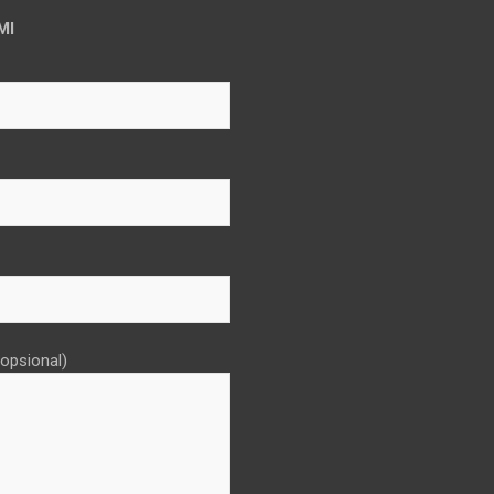
MI
opsional)