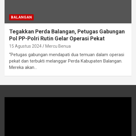
BALANGAN
Tegakkan Perda Balangan, Petugas Gabungan
Pol PP-Polri Rutin Gelar Operasi Pekat
15 Agustus 2024
Mercu Benua
“Petugas gabungan mendapati dua temuan dalam operasi
pekat dan terbukti melanggar Perda Kabupaten Balangan.
Mereka akan…