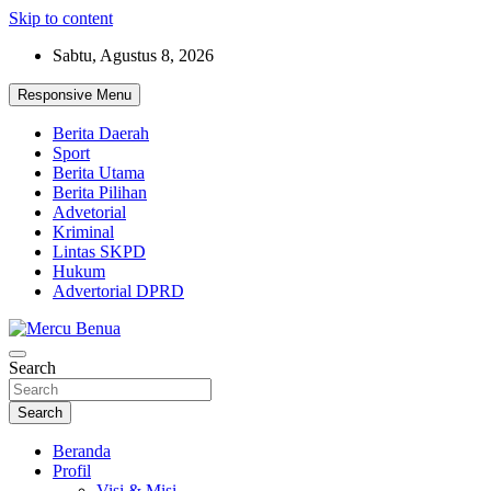
Skip to content
Sabtu, Agustus 8, 2026
Responsive Menu
Berita Daerah
Sport
Berita Utama
Berita Pilihan
Advetorial
Kriminal
Lintas SKPD
Hukum
Advertorial DPRD
Suara Masyarakat Bawah
Search
Mercu Benua
Search
Beranda
Profil
Visi & Misi