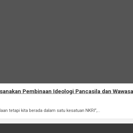
sanakan Pembinaan Ideologi Pancasila dan Wawas
daan tetapi kita berada dalam satu kesatuan NKRI”,…