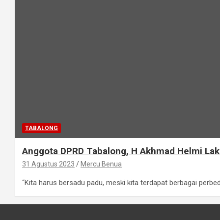
TABALONG
Anggota DPRD Tabalong, H Akhmad Helmi Lak
31 Agustus 2023
Mercu Benua
“Kita harus bersadu padu, meski kita terdapat berbagai perbe