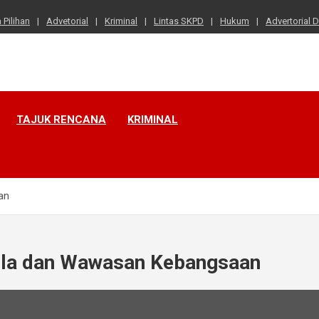
a Pilihan
Advetorial
Kriminal
Lintas SKPD
Hukum
Advertorial 
TAJUK RENCANA
KRIMINAL
an
ila dan Wawasan Kebangsaan