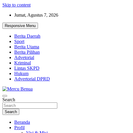
Skip to content
Jumat, Agustus 7, 2026
Responsive Menu
Berita Daerah
Sport
Berita Utama
Berita Pilihan
Advetorial
Kriminal
Lintas SKPD
Hukum
Advertorial DPRD
Suara Masyarakat Bawah
Search
Mercu Benua
Search
Beranda
Profil
Visi & Misi