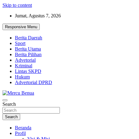
Skip to content
Jumat, Agustus 7, 2026
Responsive Menu
Berita Daerah
Sport
Berita Utama
Berita Pilihan
Advetorial
Kriminal
Lintas SKPD
Hukum
Advertorial DPRD
Suara Masyarakat Bawah
Search
Mercu Benua
Search
Beranda
Profil
Visi & Misi