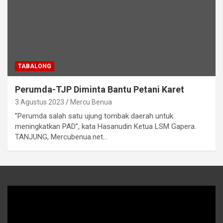
TABALONG
Perumda-TJP Diminta Bantu Petani Karet
3 Agustus 2023
Mercu Benua
​”Perumda salah satu ujung tombak daerah untuk
meningkatkan PAD”, kata Hasanudin Ketua LSM Gapera.
TANJUNG, Mercubenua.net…