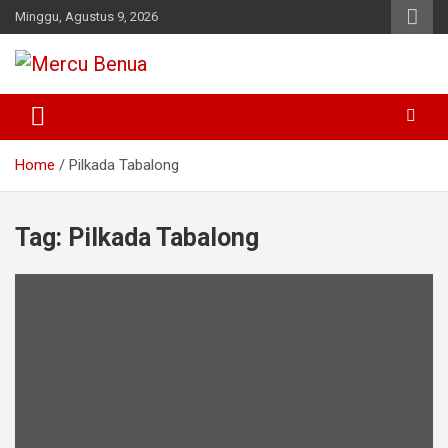
Skip
Minggu, Agustus 9, 2026
to
content
Suara Masyarakat Bawah
Mercu Benua
Home
Pilkada Tabalong
Tag:
Pilkada Tabalong