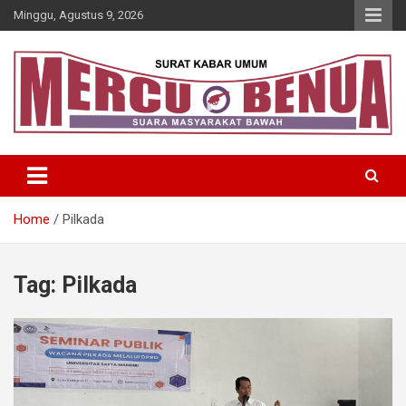
Skip
Minggu, Agustus 9, 2026
to
content
Suara Masyarakat Bawah
Mercu Benua
Home
Pilkada
Tag:
Pilkada