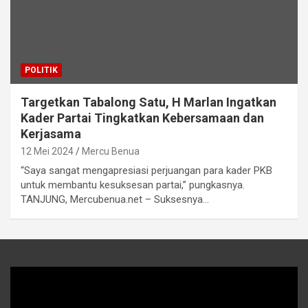
POLITIK
Targetkan Tabalong Satu, H Marlan Ingatkan
Kader Partai Tingkatkan Kebersamaan dan
Kerjasama
12 Mei 2024
Mercu Benua
“Saya sangat mengapresiasi perjuangan para kader PKB
untuk membantu kesuksesan partai,” pungkasnya.
TANJUNG, Mercubenua.net – Suksesnya…