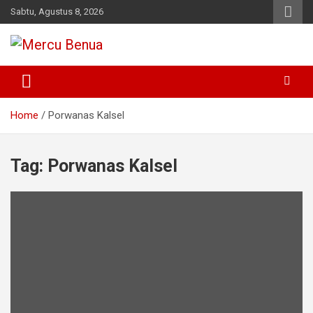
Skip
Sabtu, Agustus 8, 2026
to
content
Suara Masyarakat Bawah
Mercu Benua
Home
Porwanas Kalsel
Tag:
Porwanas Kalsel