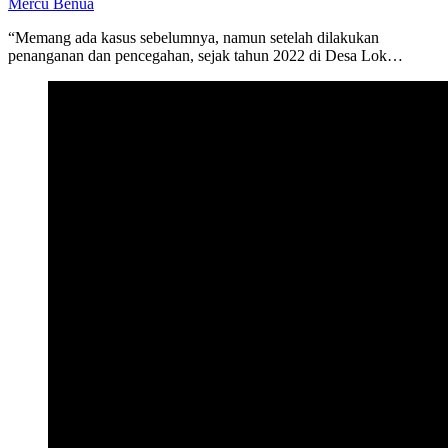
Mercu Benua
“Memang ada kasus sebelumnya, namun setelah dilakukan
penanganan dan pencegahan, sejak tahun 2022 di Desa Lok…