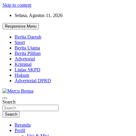
Skip to content
Selasa, Agustus 11, 2026
Responsive Menu
Berita Daerah
Sport
Berita Utama
Berita Pilihan
Advetorial
Kriminal
Lintas SKPD
Hukum
Advertorial DPRD
Suara Masyarakat Bawah
Search
Mercu Benua
Search
Beranda
Profil
Visi & Misi