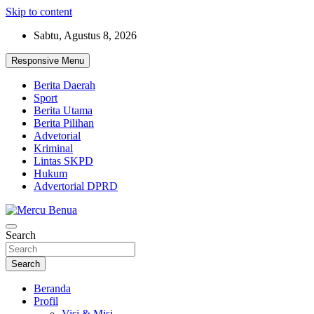
Skip to content
Sabtu, Agustus 8, 2026
Responsive Menu
Berita Daerah
Sport
Berita Utama
Berita Pilihan
Advetorial
Kriminal
Lintas SKPD
Hukum
Advertorial DPRD
Suara Masyarakat Bawah
Search
Mercu Benua
Search
Beranda
Profil
Visi & Misi