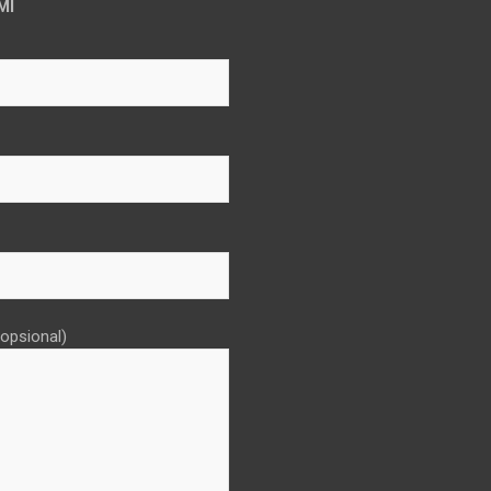
MI
opsional)