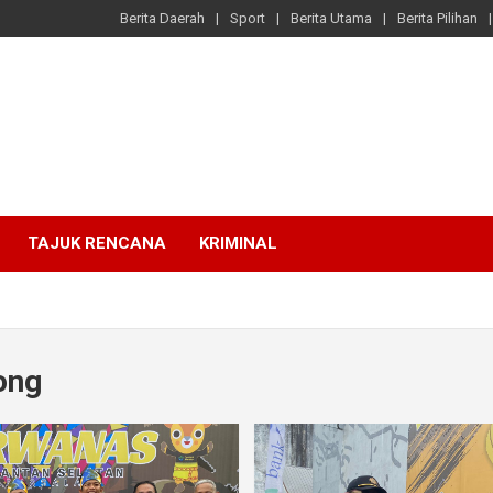
Berita Daerah
Sport
Berita Utama
Berita Pilihan
TAJUK RENCANA
KRIMINAL
ong