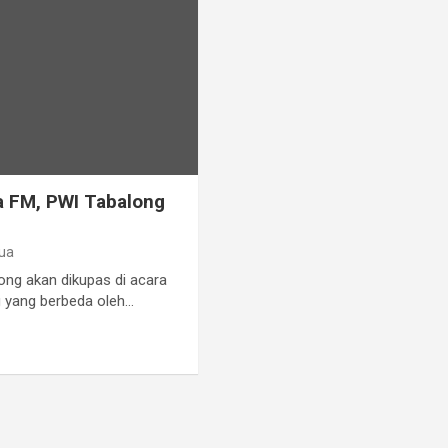
a FM, PWI Tabalong
ua
long akan dikupas di acara
g yang berbeda oleh…