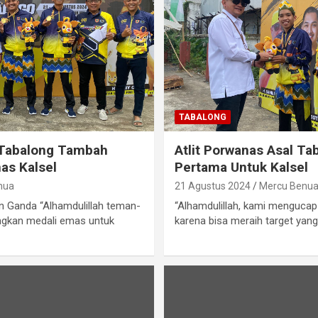
TABALONG
 Tabalong Tambah
Atlit Porwanas Asal T
as Kalsel
Pertama Untuk Kalsel
nua
21 Agustus 2024
Mercu Benu
an Ganda “Alhamdulillah teman-
“Alhamdulillah, kami menguca
ngkan medali emas untuk
karena bisa meraih target yang