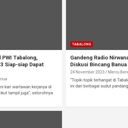
TABALONG
nd PWI Tabalong,
Gandeng Radio Nirwan
 Siap-siap Dapat
Diskusi Bincang Banua
24 November 2023
Mercu Ben
enua
“Topik-topik terhangat di Taba
ini dari berbagai sudut pandan
ni kan wartawan kerjanya di
 ikut tampil juga”, selorohnya