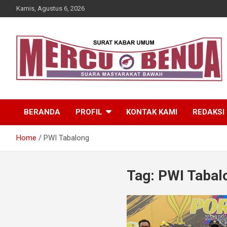
Skip
Kamis, Agustus 6, 2026
to
content
Suara Masyarakat Bawah
Mercu Benua
BERANDA
PROFIL
KONTAK KAMI
REDAKSI
Home
PWI Tabalong
Tag:
PWI Tabal