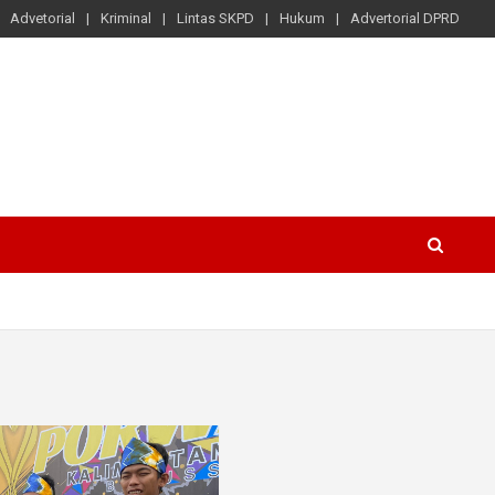
Advetorial
Kriminal
Lintas SKPD
Hukum
Advertorial DPRD