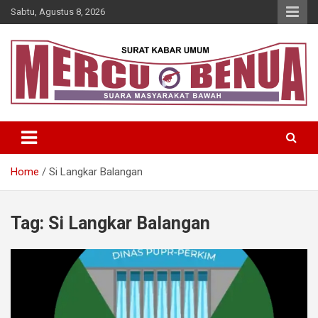
Skip
Sabtu, Agustus 8, 2026
to
content
Suara Masyarakat Bawah
Mercu Benua
Home
Si Langkar Balangan
Tag:
Si Langkar Balangan