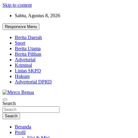
Skip to content
Sabtu, Agustus 8, 2026
Responsive Menu
Berita Daerah
Sport
Berita Utama
Berita Pilihan
Advetorial
Kriminal
Lintas SKPD
Hukum
Advertorial DPRD
Suara Masyarakat Bawah
Search
Mercu Benua
Search
Beranda
Profil
Visi & Misi