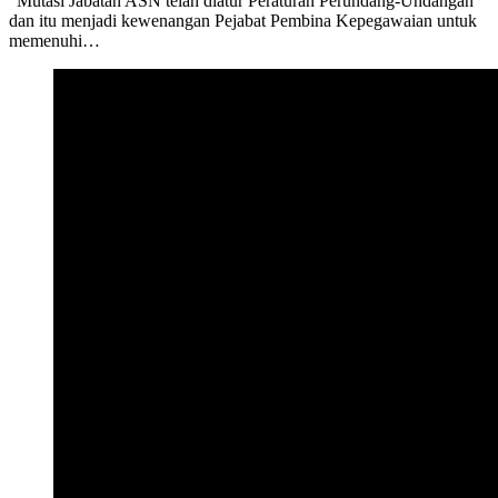
“Mutasi Jabatan ASN telah diatur Peraturan Perundang-Undangan
dan itu menjadi kewenangan Pejabat Pembina Kepegawaian untuk
memenuhi…