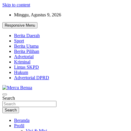
Skip to content
Minggu, Agustus 9, 2026
Responsive Menu
Berita Daerah
Sport
Berita Utama
Berita Pilihan
Advetorial
Kriminal
Lintas SKPD
Hukum
Advertorial DPRD
Suara Masyarakat Bawah
Search
Mercu Benua
Search
Beranda
Profil
Visi & Misi