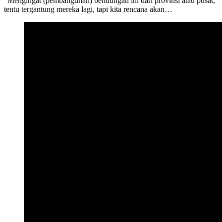
“Mengingat (pembangunan) bendungan ini dari provinsi atau pusat,
tentu tergantung mereka lagi, tapi kita rencana akan…