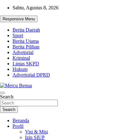
Skip
Sabtu, Agustus 8, 2026
to
content
Responsive Menu
Berita Daerah
Sport
Berita Utama
Berita Pilihan
Advetorial
Kriminal
Lintas SKPD
Hukum
Advertorial DPRD
Suara Masyarakat Bawah
Search
Mercu Benua
Search
Beranda
Profil
Visi & Misi
Izin SIUP