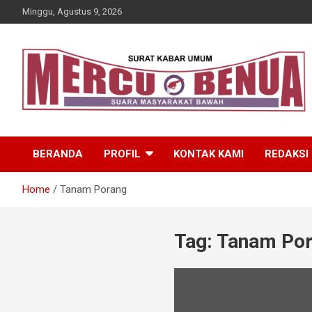
Skip
Minggu, Agustus 9, 2026
to
content
Suara Masyarakat Bawah
Mercu Benua
BERANDA
PROFIL
KONTAK KAMI
REDAKSI
Home
Tanam Porang
Tag:
Tanam Po