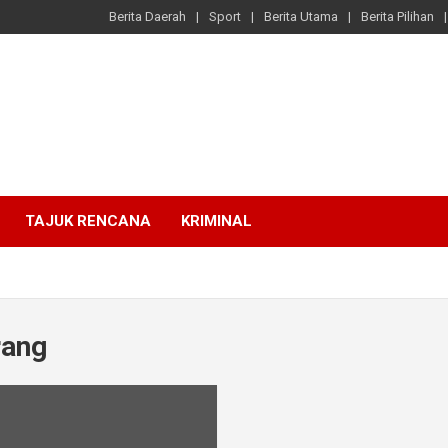
Berita Daerah
Sport
Berita Utama
Berita Pilihan
TAJUK RENCANA
KRIMINAL
rang