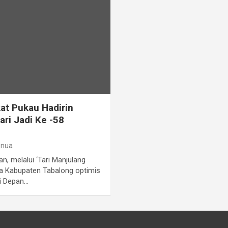
at Pukau Hadirin
ri Jadi Ke -58
enua
, melalui ‘Tari Manjulang
a Kabupaten Tabalong optimis
i Depan…