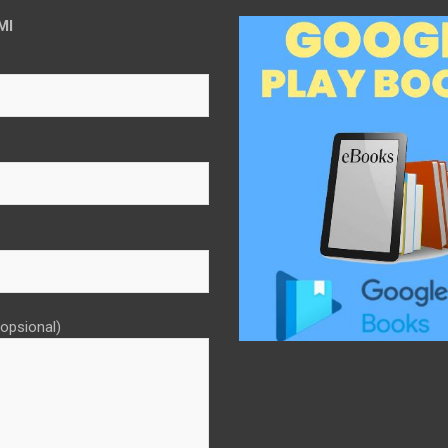
MI
opsional)