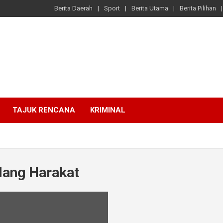
Berita Daerah
Sport
Berita Utama
Berita Pilihan
TAJUK RENCANA
KRIMINAL
lang Harakat