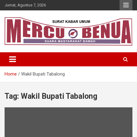
Skip
Jumat, Agustus 7, 2026
to
content
Suara Masyarakat Bawah
Mercu Benua
Home
Wakil Bupati Tabalong
Tag:
Wakil Bupati Tabalong