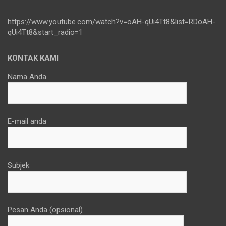
https://www.youtube.com/watch?v=oAH-qUi4Tt8&list=RDoAH-
qUi4Tt8&start_radio=1
KONTAK KAMI
Nama Anda
E-mail anda
Subjek
Pesan Anda (opsional)