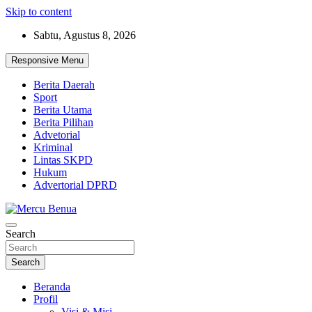
Skip to content
Sabtu, Agustus 8, 2026
Responsive Menu
Berita Daerah
Sport
Berita Utama
Berita Pilihan
Advetorial
Kriminal
Lintas SKPD
Hukum
Advertorial DPRD
Suara Masyarakat Bawah
Search
Mercu Benua
Search
Beranda
Profil
Visi & Misi