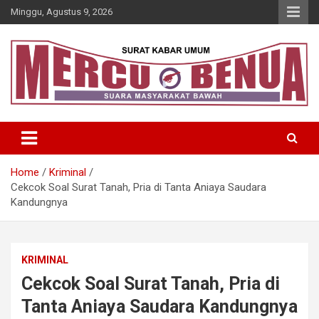
Skip
Minggu, Agustus 9, 2026
to
content
Suara Masyarakat Bawah
Mercu Benua
Home
Kriminal
Cekcok Soal Surat Tanah, Pria di Tanta Aniaya Saudara
Kandungnya
KRIMINAL
Cekcok Soal Surat Tanah, Pria di
Tanta Aniaya Saudara Kandungnya