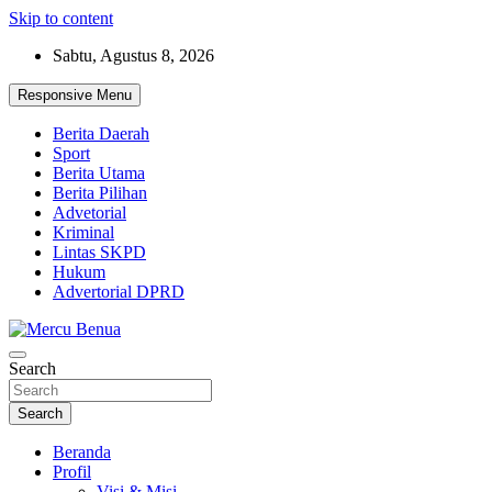
Skip to content
Sabtu, Agustus 8, 2026
Responsive Menu
Berita Daerah
Sport
Berita Utama
Berita Pilihan
Advetorial
Kriminal
Lintas SKPD
Hukum
Advertorial DPRD
Suara Masyarakat Bawah
Search
Mercu Benua
Search
Beranda
Profil
Visi & Misi