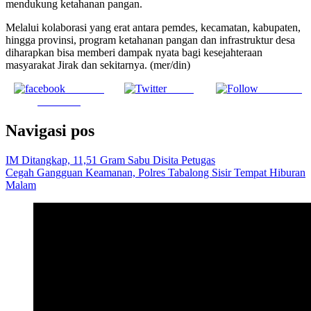
mendukung ketahanan pangan.
Melalui kolaborasi yang erat antara pemdes, kecamatan, kabupaten,
hingga provinsi, program ketahanan pangan dan infrastruktur desa
diharapkan bisa memberi dampak nyata bagi kesejahteraan
masyarakat Jirak dan sekitarnya. (mer/din)
Share on
Tweet
Follow us
Facebook
Navigasi pos
IM Ditangkap, 11,51 Gram Sabu Disita Petugas
Cegah Gangguan Keamanan, Polres Tabalong Sisir Tempat Hiburan
Malam