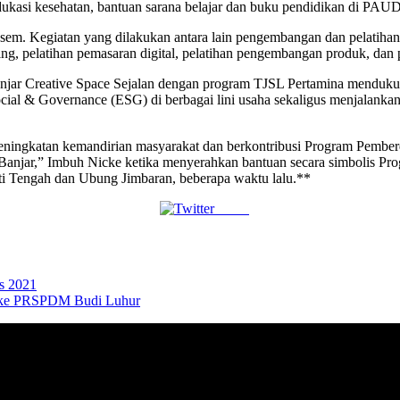
kasi kesehatan, bantuan sarana belajar dan buku pendidikan di PAUD se
em. Kegiatan yang dilakukan antara lain pengembangan dan pelatihan 
anding, pelatihan pemasaran digital, pelatihan pengembangan produk, da
jar Creative Space Sejalan dengan program TJSL Pertamina mendukun
ocial & Governance (ESG) di berbagai lini usaha sekaligus menjalan
ningkatan kemandirian masyarakat dan berkontribusi Program Pemberd
Banjar,” Imbuh Nicke ketika menyerahkan bantuan secara simbolis Prog
i Tengah dan Ubung Jimbaran, beberapa waktu lalu.**
Tweet
s 2021
ar ke PRSPDM Budi Luhur