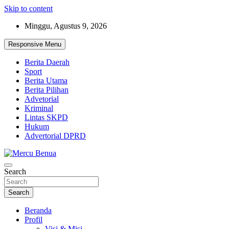
Skip to content
Minggu, Agustus 9, 2026
Responsive Menu
Berita Daerah
Sport
Berita Utama
Berita Pilihan
Advetorial
Kriminal
Lintas SKPD
Hukum
Advertorial DPRD
Suara Masyarakat Bawah
Search
Mercu Benua
Search
Beranda
Profil
Visi & Misi