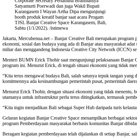
Corporate Secretary Pertamina Brahmantya
Satyamurti Poerwadi dan juga Wakil Bupati
Karangasem I Wayan Artha Dipa mengunjungi
booth produk kreatif banjar saat acara Progam
TJSL Banjar Creative Space Karangasem, Bali,
Sabtu (1/1/2022). /istimewa
Jakarta, Mercubenua.net – Banjar Creative Bali merupakan program 
ekonomi, sosial dan budaya yang ada di Banjar atau masyarakat ad
miliar dan menggandeng Indonesia Creative City Network (ICCN) ser
Menteri BUMN Erick Thohir saat mengunjungi pelaksanaan Banjar Cr
program ini. Menurut Erick, di tengah situasi ekonomi yang tidak men
“Kita terus mengawal budaya Bali, salah satunya tepuk tangan yang di
komitmennya ada kesinambungan pemerintah pusat, pemerintah daera
Menurut Erick Thohir, dengan situasi ekonomi yang tidak menentu, bu
utamanya untuk infrastruktur perlu terus ditingkatkan, termasuk pemb
“Kita ingin menjadikan Bali sebagai Super Hub daripada turis kelauta
Gelaran kegiatan Banjar Creative Space menampilkan berbagai sektor
program Pemberdayaan masyarakat berbasis komunitas Banjar dibidan
Beragam kegiatan pemberdayaan telah dijalankan di setiap Banjar, sa