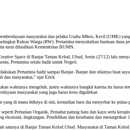
pemberdayaan masyarakat dan pelaku Usaha Mikro, Kecil (UMK) yang ad
at setingkat Rukun Warga (RW). Pertamina menyalurkan bantuan dana 
ta turut difasilitasi Kementerian BUMN.
eative Space di Banjar Taman Kelod, Ubud, Senin (27/12) lalu menya
entu, Pertamina selalu hadir untuk Negeri.
lakukan Pertamina hadir sampai Banjar- Banjar dan nilainya buat saya b
h dan masyarakat,” ujar Erick
kan waktunya mengeluh, justru waktunya bangkit karena itu harus teru
erdayaan masyarakat yang juga harus terus digulirkan
n yang di mana titiknya di sini, kemudian baru dia menyebar ke pulau-
 seperti Pertanian Organik, Pemahat patung batu dan kayu serta kera
g ekonomi, lingkungan, Pendidikan dan kesehatan dan menargetkan 10 
lah satunya di Banjar Taman Kelod Ubud. Masyarakat di Taman Kelod dib