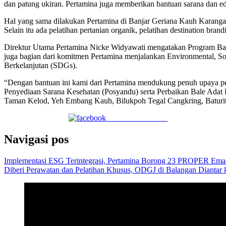
dan patung ukiran. Pertamina juga memberikan bantuan sarana dan edu
Hal yang sama dilakukan Pertamina di Banjar Geriana Kauh Karangas
Selain itu ada pelatihan pertanian organik, pelatihan destination br
Direktur Utama Pertamina Nicke Widyawati mengatakan Program Ban
juga bagian dari komitmen Pertamina menjalankan Environmental, S
Berkelanjutan (SDGs).
“Dengan bantuan ini kami dari Pertamina mendukung penuh upaya pe
Penyediaan Sarana Kesehatan (Posyandu) serta Perbaikan Bale Adat 
Taman Kelod, Yeh Embang Kauh, Bilukpoh Tegal Cangkring, Baturit
Share on Facebook
Navigasi pos
Implementasi ESG Terintegrasi, Pertamina Borong 23 PROPER Ema
Diberi Perawatan dan Pelatihan Khusus, ODGJ di Balangan Diant