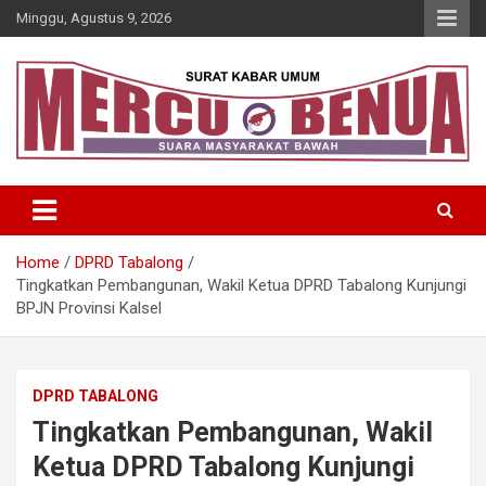
Skip
Minggu, Agustus 9, 2026
to
content
Suara Masyarakat Bawah
Mercu Benua
Home
DPRD Tabalong
Tingkatkan Pembangunan, Wakil Ketua DPRD Tabalong Kunjungi
BPJN Provinsi Kalsel
DPRD TABALONG
Tingkatkan Pembangunan, Wakil
Ketua DPRD Tabalong Kunjungi