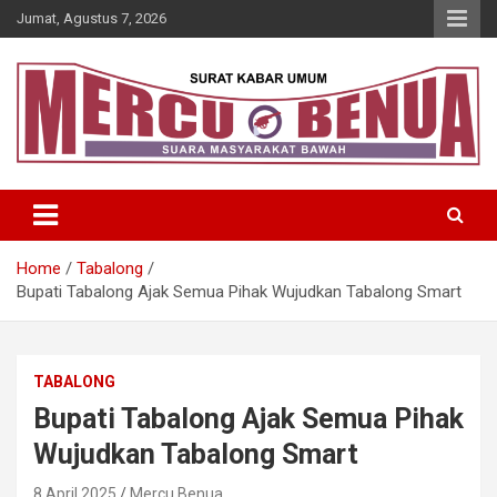
Skip
Jumat, Agustus 7, 2026
to
content
Suara Masyarakat Bawah
Mercu Benua
Home
Tabalong
Bupati Tabalong Ajak Semua Pihak Wujudkan Tabalong Smart
TABALONG
Bupati Tabalong Ajak Semua Pihak
Wujudkan Tabalong Smart
8 April 2025
Mercu Benua