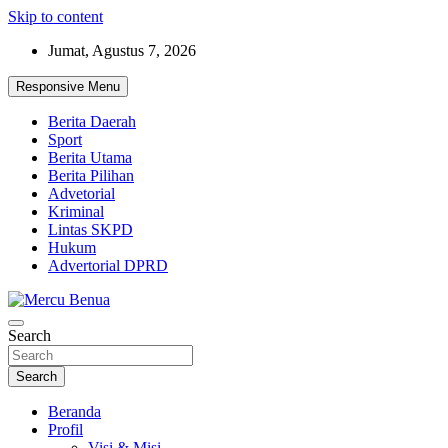
Skip to content
Jumat, Agustus 7, 2026
Responsive Menu
Berita Daerah
Sport
Berita Utama
Berita Pilihan
Advetorial
Kriminal
Lintas SKPD
Hukum
Advertorial DPRD
Suara Masyarakat Bawah
Search
Mercu Benua
Search
Beranda
Profil
Visi & Misi