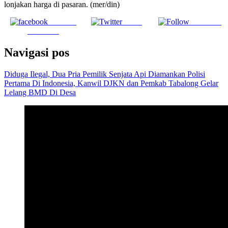
lonjakan harga di pasaran. (mer/din)
Share on
Tweet
Follow us
Facebook
Navigasi pos
Diduga Ilegal, Dua Pria Pemilik Senjata Api Diamankan Polisi
Pertama Di Indonesia, Kanwil DJKN dan Pemkab Tabalong Gelar
Lelang BMD Di Desa