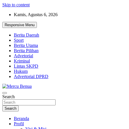
Skip to content
Kamis, Agustus 6, 2026
Responsive Menu
Berita Daerah
Sport
Berita Utama
Berita Pilihan
Advetorial
Kriminal
Lintas SKPD
Hukum
Advertorial DPRD
Suara Masyarakat Bawah
Search
Mercu Benua
Search
Beranda
Profil
Visi & Misi